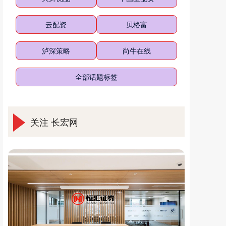
云配资
贝格富
泸深策略
尚牛在线
全部话题标签
关注 长宏网