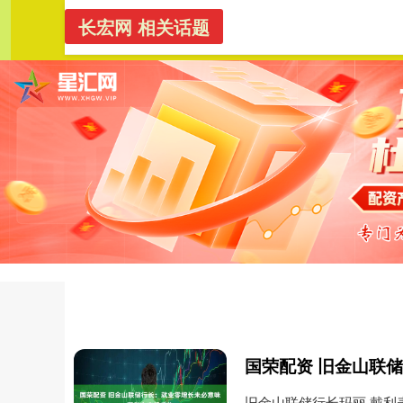
长宏网 相关话题
长宏网
首页
旧金山联储行长玛丽·戴