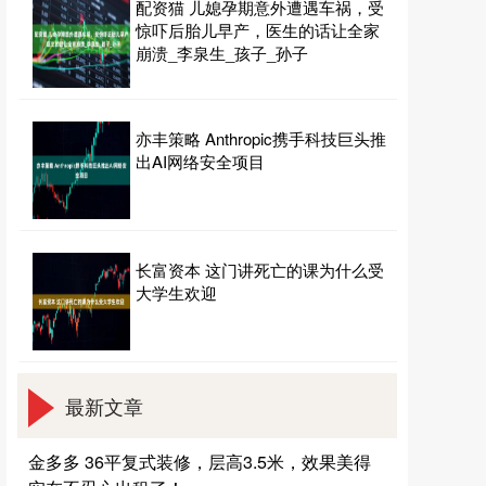
配资猫 儿媳孕期意外遭遇车祸，受
惊吓后胎儿早产，医生的话让全家
崩溃_李泉生_孩子_孙子
亦丰策略 Anthropic携手科技巨头推
出AI网络安全项目
长富资本 这门讲死亡的课为什么受
大学生欢迎
最新文章
金多多 36平复式装修，层高3.5米，效果美得