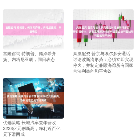
富隆咨询 特朗普、佩泽希齐
凤凰配资 普京与埃尔多安通话
扬、内塔尼亚胡，同日表态
讨论波斯湾形势：必须立即实现
停火，并制定兼顾海湾所有国家
合法利益的和平协议
优选策略 长城汽车去年营收
2228亿元创新高，净利近百亿
元下滑两成