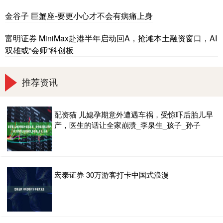
金谷子 巨蟹座-要更小心才不会有病痛上身
富明证券 MiniMax赴港半年启动回A，抢滩本土融资窗口，AI
双雄或“会师”科创板
推荐资讯
配资猫 儿媳孕期意外遭遇车祸，受惊吓后胎儿早
产，医生的话让全家崩溃_李泉生_孩子_孙子
宏泰证券 30万游客打卡中国式浪漫